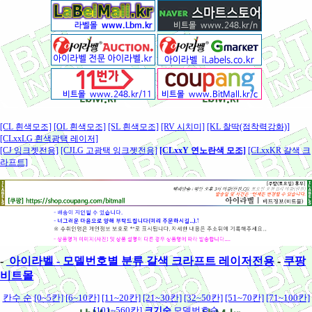
[CL 흰색모조]
[OL 흰색모조]
[SL 흰색모조]
[RV 시치미]
[KL 찰딱(점착력강화)]
[CLxxLG 흰색광택 레이저]
[CJ 잉크젯전용]
[CJLG 고광택 잉크젯전용]
[CLxxY 연노란색 모조]
[CLxxKR 갈색 크
라프트]
-
아이라벨 - 모델번호별 분류 갈색 크라프트 레이저전용
-
쿠팡
비트몰
칸수 순
[0~5칸]
[6~10칸]
[11~20칸]
[21~30칸]
[32~50칸]
[51~70칸]
[71~100칸]
[101~560칸]
크기순
모델번호순