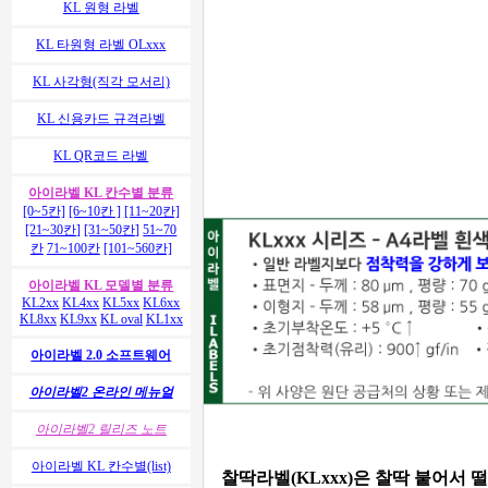
KL 원형 라벨
KL 타원형 라벨 OLxxx
KL 사각형(직각 모서리)
KL 신용카드 규격라벨
KL QR코드 라벨
아이라벨 KL 칸수별 분류
[0~5칸]
[6~10칸 ]
[11~20칸]
[21~30칸]
[31~50칸]
51~70
칸
71~100칸
[101~560칸]
아이라벨 KL 모델별 분류
KL2xx
KL4xx
KL5xx
KL6xx
KL8xx
KL9xx
KL oval
KL1xx
아이라벨 2.0 소프트웨어
아이라벨2 온라인 메뉴얼
아이라벨2 릴리즈 노트
아이라벨 KL 칸수별(list)
찰딱라벨(KLxxx)은 찰딱 붙어서 떨어