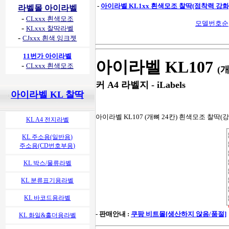
-
아이라벨 KL1xx 흰색모조 찰딱(점착력 강화
라벨몰 아이라벨
-
CLxxx 흰색모조
모델번호순
-
KLxxx 찰딱라벨
-
CJxxx 흰색 잉크젯
11번가 아이라벨
아이라벨 KL107
-
CLxxx 흰색모조
(
커 A4 라벨지 - iLabels
아이라벨 KL 찰딱
아이라벨 KL107 (개뼈 24칸) 흰색모조 찰딱(강한
KL A4 전지라벨
KL 주소용(일반용)
주소용(CD번호부용)
KL 박스/물류라벨
KL 분류표기용라벨
KL 바코드용라벨
- 판매안내 :
쿠팡 비트몰[생산하지 않음/품절]
KL 화일&홀더용라벨