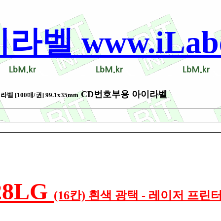
 www.iLabel
CD번호부용 아이라벨
벨 [100매/권] 99.1x35mm
28LG
(16칸) 흰색 광택 - 레이저 프린